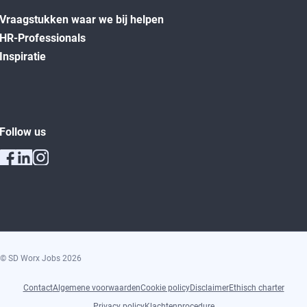
Vraagstukken waar we bij helpen
HR-Professionals
Inspiratie
Follow us
© SD Worx Jobs
2026
Contact
Algemene voorwaarden
Cookie policy
Disclaimer
Ethisch charter
Privacy policy
Klachtenprocedure